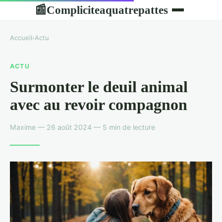
Compliciteaquatrepattes
📰
Accueil
›
Actu
ACTU
Surmonter le deuil animal
avec au revoir compagnon
Maxime — 26 août 2024 — 5 min de lecture