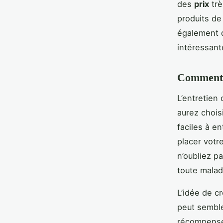
des
prix
trè
produits de
également d
intéressant
Comment e
L’entretien
aurez chois
faciles à e
placer votr
n’oubliez pa
toute maladi
L’idée de c
peut semble
récompensé 