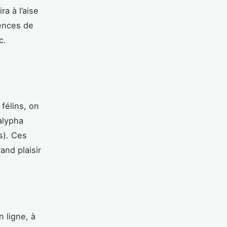
a à l’aise
rences de
c.
félins, on
alypha
s). Ces
and plaisir
 ligne, à