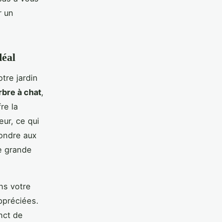
r un
déal
tre jardin
rbre à chat
,
re la
eur, ce qui
pondre aux
e grande
ns votre
appréciées.
nct de