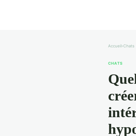
Accueil
›
Chats
CHATS
Quel
crée
inté
hypo