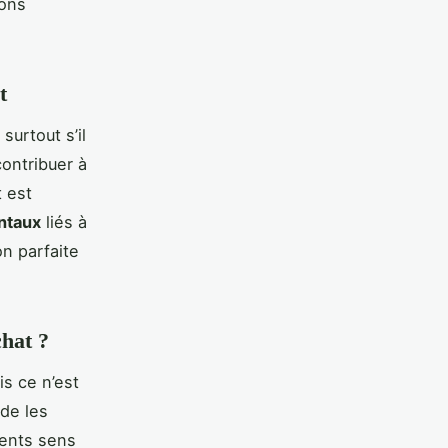
lons
t
surtout s’il
contribuer à
t est
ntaux
liés à
on parfaite
chat ?
s ce n’est
de les
rents sens