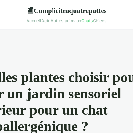
Compliciteaquatrepattes
📰
Accueil
Actu
Autres animaux
Chats
Chiens
les plantes choisir po
r un jardin sensoriel
rieur pour un chat
allergénique ?