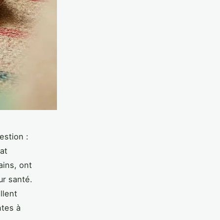
estion :
at
ins, ont
ur santé.
llent
ntes à