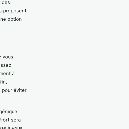
r des
es proposent
une option
e vous
assez
ement à
fin,
, pour éviter
rgénique
ffort sera
pas à vous