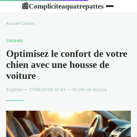
Compliciteaquatrepattes
📰
Accueil
›
Chiens
CHIENS
Optimisez le confort de votre
chien avec une housse de
voiture
Eugénie — 17/06/2026 07:41 — 10 min de lecture