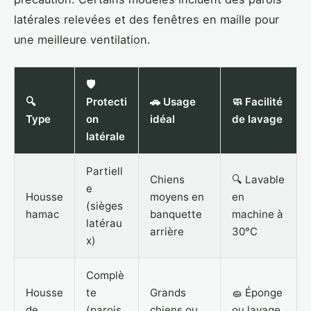
latérales relevées et des fenêtres en maille pour
une meilleure ventilation.
🛡️
🔍
Protecti
🚗 Usage
🧼 Facilité
Type
on
idéal
de lavage
latérale
Partiell
Chiens
🔍 Lavable
e
Housse
moyens en
en
(sièges
hamac
banquette
machine à
latérau
arrière
30°C
x)
Complè
Housse
te
Grands
🧽 Éponge
de
(parois
chiens ou
ou lavage